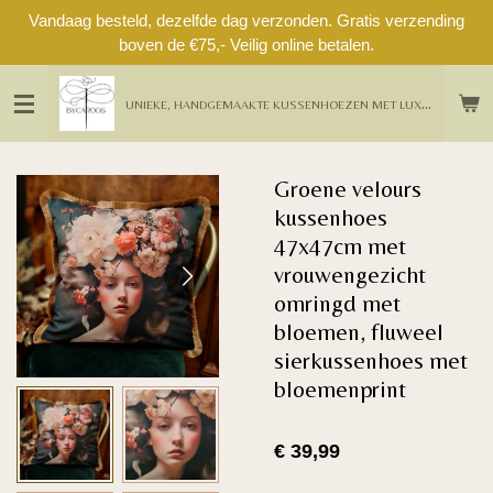
Vandaag besteld, dezelfde dag verzonden. Gratis verzending
Ga
boven de €75,- Veilig online betalen.
direct
naar
de
U
NIEKE, HANDGEMAAKTE KUSSENHOEZEN MET LUXE DETAILS UIT EIGEN ATELIER
hoofdinhoud
Groene velours
kussenhoes
47x47cm met
vrouwengezicht
omringd met
bloemen, fluweel
sierkussenhoes met
bloemenprint
€ 39,99