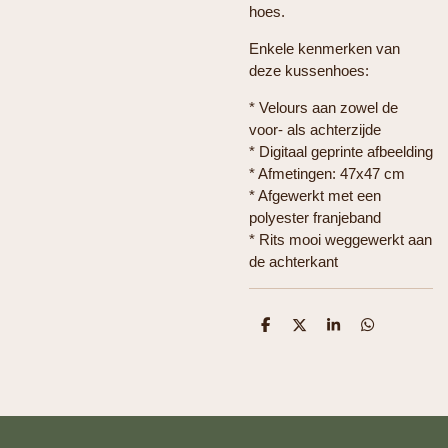
hoes.
Enkele kenmerken van
deze kussenhoes:
* Velours aan zowel de
voor- als achterzijde
* Digitaal geprinte afbeelding
* Afmetingen: 47x47 cm
* Afgewerkt met een
polyester franjeband
* Rits mooi weggewerkt aan
de achterkant
D
D
S
D
e
e
h
e
l
e
a
l
e
l
r
e
n
e
n