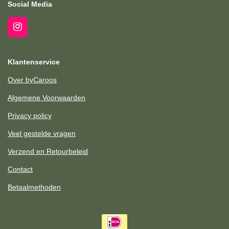
Social Media
I
n
s
t
Klantenservice
a
g
Over byCaroos
r
a
Algemene Voorwaarden
m
Privacy policy
Veel gestelde vragen
Verzend en Retourbeleid
Contact
Betaalmethoden