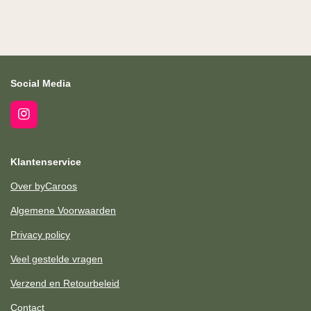
e
e
h
e
l
e
a
l
e
l
r
e
n
e
n
Social Media
I
n
s
t
Klantenservice
a
g
Over byCaroos
r
a
Algemene Voorwaarden
m
Privacy policy
Veel gestelde vragen
Verzend en Retourbeleid
Contact