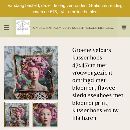
Vandaag besteld, dezelfde dag verzonden. Gratis verzending
Ga
boven de €75,- Veilig online betalen.
direct
naar
de
U
NIEKE, HANDGEMAAKTE KUSSENHOEZEN MET LUXE DETAILS UIT EIGEN ATELIER
hoofdinhoud
Groene velours
kussenhoes
47x47cm met
vrouwengezicht
omringd met
bloemen, fluweel
sierkussenhoes met
bloemenprint,
kussenhoes vrouw
lila haren