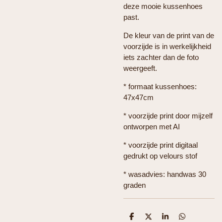
deze mooie kussenhoes
past.
De kleur van de print van de
voorzijde is in werkelijkheid
iets zachter dan de foto
weergeeft.
* formaat kussenhoes:
47x47cm
* voorzijde print door mijzelf
ontworpen met AI
* voorzijde print digitaal
gedrukt op velours stof
* wasadvies: handwas 30
graden
D
D
S
D