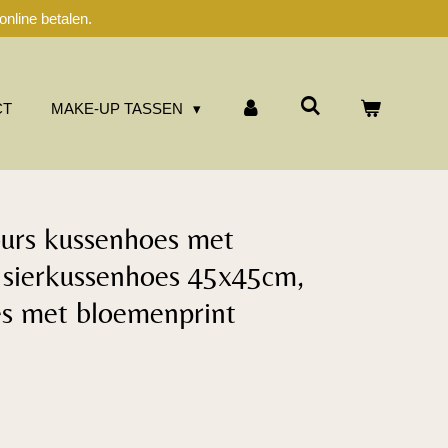
nline betalen.
CT
MAKE-UP TASSEN
ours kussenhoes met
 sierkussenhoes 45x45cm,
es met bloemenprint