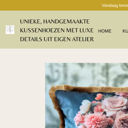
Vandaag beste
Ga
direct
naar
UNIEKE, HANDGEMAAKTE
de
KUSSENHOEZEN MET LUXE
hoofdinhoud
HOME
K
DETAILS UIT EIGEN ATELIER