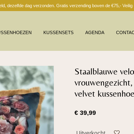
ld, dezelfde dag verzonden. Gratis verzending boven de €75,- Veilig o
USSENHOEZEN
KUSSENSETS
AGENDA
CONTA
Staalblauwe vel
vrouwengezicht,
velvet kussenho
€ 39,99
Uitverkocht