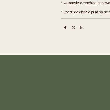
* wasadvies: machine handwas
* voorzijde digitale print op de 
D
D
S
e
e
h
l
e
a
e
l
r
n
e