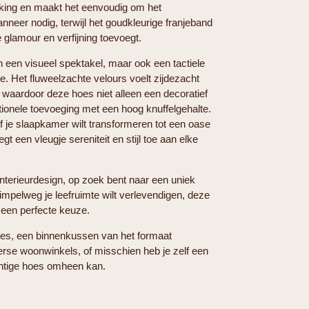
rking en maakt het eenvoudig om het
neer nodig, terwijl het goudkleurige franjeband
 glamour en verfijning toevoegt.
 een visueel spektakel, maar ook een tactiele
. Het fluweelzachte velours voelt zijdezacht
, waardoor deze hoes niet alleen een decoratief
tionele toevoeging met een hoog knuffelgehalte.
f je slaapkamer wilt transformeren tot een oase
 een vleugje sereniteit en stijl toe aan elke
interieurdesign, op zoek bent naar een uniek
impelweg je leefruimte wilt verlevendigen, deze
een perfecte keuze.
oes, een binnenkussen van het formaat
erse woonwinkels, of misschien heb je zelf een
htige hoes omheen kan.