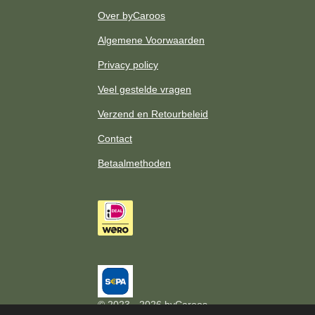
a
Over byCaroos
m
Algemene Voorwaarden
Privacy policy
Veel gestelde vragen
Verzend en Retourbeleid
Contact
Betaalmethoden
© 2023 - 2026 byCaroos