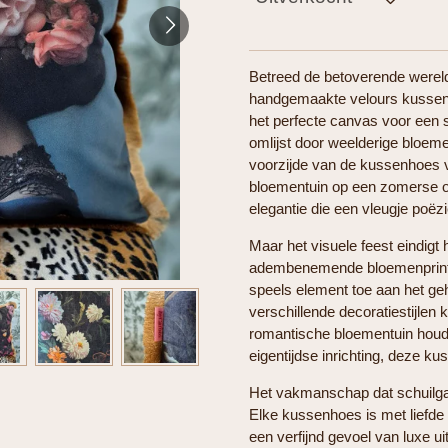
Betreed de betoverende wereld
handgemaakte velours kussenh
het perfecte canvas voor een 
omlijst door weelderige bloeme
voorzijde van de kussenhoes 
bloementuin op een zomerse o
elegantie die een vleugje poëzi
Maar het visuele feest eindigt
adembenemende bloemenprint a
speels element toe aan het ge
verschillende decoratiestijlen
romantische bloementuin houdt
eigentijdse inrichting, deze k
Het vakmanschap dat schuilga
Elke kussenhoes is met liefde
een verfijnd gevoel van luxe u