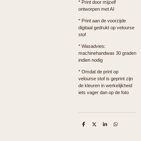
* Print door mijzelf
ontworpen met AI
* Print aan de voorzijde
digitaal gedrukt op velourse
stof
* Wasadvies:
machinehandwas 30 graden
indien nodig
* Omdat de print op
velourse stof is geprint zijn
de kleuren in werkelijkheid
iets vager dan op de foto
D
D
S
D
e
e
h
e
l
e
a
l
e
l
r
e