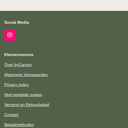
n
e
n
Social Media
I
n
s
t
Klantenservice
a
g
Over byCaroos
r
a
Algemene Voorwaarden
m
Privacy policy
Veel gestelde vragen
Verzend en Retourbeleid
Contact
Betaalmethoden