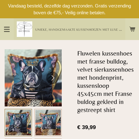
Vandaag besteld, dezelfde dag verzonden. Gratis verzending
Ga
boven de €75,- Veilig online betalen.
direct
naar
de
U
NIEKE, HANDGEMAAKTE KUSSENHOEZEN MET LUXE DETAILS UIT EIGEN ATELIER
hoofdinhoud
Fluwelen kussenhoes
met franse bulldog,
velvet sierkussenhoes
met hondenprint,
kussensloop
45x45cm met Franse
buldog gekleed in
gestreept shirt
€ 39,99