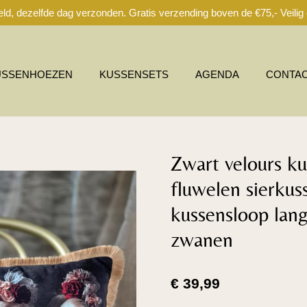
ld, dezelfde dag verzonden. Gratis verzending boven de €75,- Veilig o
USSENHOEZEN
KUSSENSETS
AGENDA
CONTA
Zwart velours k
fluwelen sierku
kussensloop lan
zwanen
€ 39,99