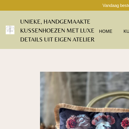
Vandaag beste
Ga
direct
naar
UNIEKE, HANDGEMAAKTE
de
KUSSENHOEZEN MET LUXE
hoofdinhoud
HOME
K
DETAILS UIT EIGEN ATELIER