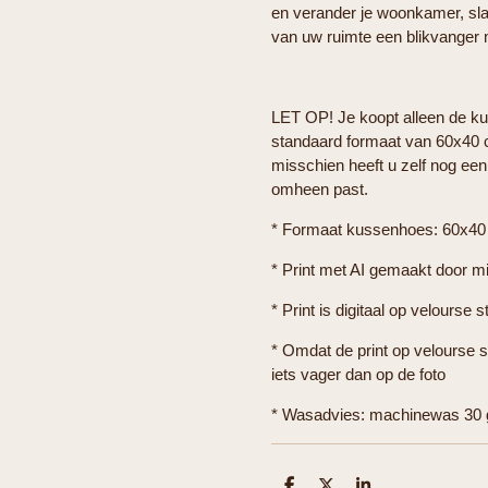
en verander je woonkamer, sla
van uw ruimte een blikvanger
LET OP! Je koopt alleen de k
standaard formaat van 60x40 c
misschien heeft u zelf nog ee
omheen past.
* Formaat kussenhoes: 60x4
* Print met AI gemaakt door mi
* Print is digitaal op velourse s
* Omdat de print op velourse st
iets vager dan op de foto
* Wasadvies: machinewas 30 g