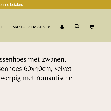
nline betalen.
CT
MAKE-UP TASSEN
ussenhoes met zwanen,
ssenhoes 60x40cm, velvet
gwerpig met romantische