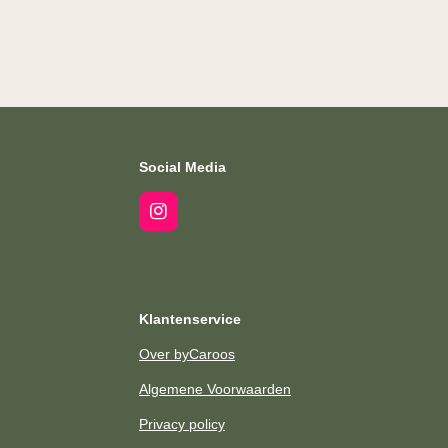
Social Media
I
n
s
t
a
g
Klantenservice
r
a
Over byCaroos
m
Algemene Voorwaarden
Privacy policy