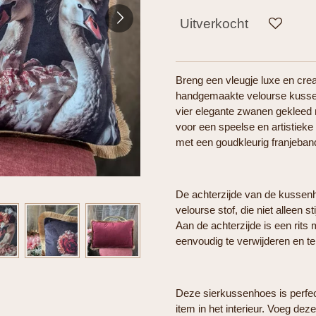
Uitverkocht
Breng een vleugje luxe en creat
handgemaakte velourse kusse
vier elegante zwanen gekleed
voor een speelse en artistieke u
met een goudkleurig franjeband
De achterzijde van de kussen
velourse stof, die niet alleen s
Aan de achterzijde is een rit
eenvoudig te verwijderen en t
Deze sierkussenhoes is perfec
item in het interieur. Voeg de