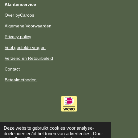
t
Klantenservice
a
g
Over byCaroos
r
a
Algemene Voorwaarden
m
Privacy policy
Veel gestelde vragen
Verzend en Retourbeleid
Contact
Betaalmethoden
Deze website gebruikt cookies voor analyse-
doeleinden en/of het tonen van advertenties. Door