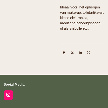
Ideaal voor: het opbergen
van make-up, toiletartikelen,
kleine elektronica,
medische benodigdheden,
of als stijlvolle etui.
D
D
S
D
e
e
h
e
l
e
a
l
e
l
r
e
n
e
n
Social Media
I
n
s