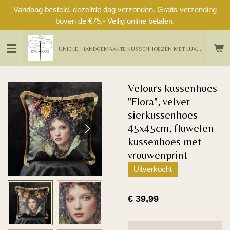
Vandaag besteld, dezelfde dag verzonden. Gratis verzending
Ga
boven de €75,- Veilig online betalen.
direct
naar
de
U
NIEKE, HANDGEMAAKTE KUSSENHOEZEN MET LUXE DETAILS UIT EIGEN ATELIER
hoofdinhoud
Velours kussenhoes
"Flora", velvet
sierkussenhoes
45x45cm, fluwelen
kussenhoes met
vrouwenprint
Uitverkocht
€ 39,99