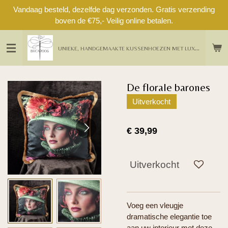
Vandaag besteld, dezelfde dag verzonden. Gratis verzending
Ga
boven de €75,- Veilig online betalen.
direct
naar
de
U
NIEKE, HANDGEMAAKTE KUSSENHOEZEN MET LUXE DETAILS UIT EIGEN ATELIER
hoofdinhoud
De florale barones
Uitverkocht
€ 39,99
Uitverkocht
Voeg een vleugje
dramatische elegantie toe
aan uw interieur met deze