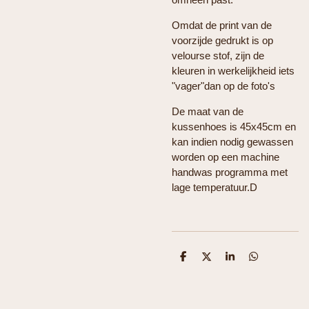
Omdat de print van de
voorzijde gedrukt is op
velourse stof, zijn de
kleuren in werkelijkheid iets
"vager"dan op de foto's
De maat van de
kussenhoes is 45x45cm en
kan indien nodig gewassen
worden op een machine
handwas programma met
lage temperatuur.D
D
D
S
D
e
e
h
e
l
e
a
l
e
l
r
e
n
e
n