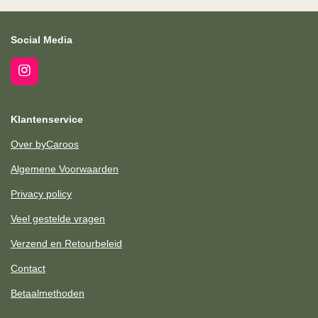
Social Media
I
n
s
t
Klantenservice
a
g
Over byCaroos
r
a
Algemene Voorwaarden
m
Privacy policy
Veel gestelde vragen
Verzend en Retourbeleid
Contact
Betaalmethoden