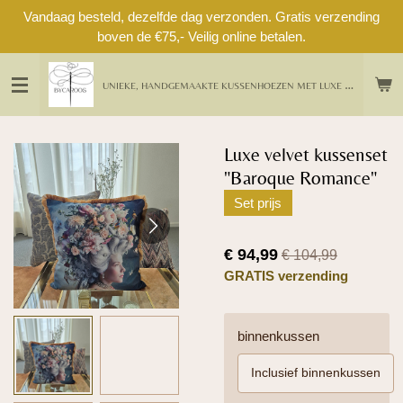
Vandaag besteld, dezelfde dag verzonden. Gratis verzending
Ga
boven de €75,- Veilig online betalen.
direct
naar
de
U
NIEKE, HANDGEMAAKTE KUSSENHOEZEN MET LUXE DETAILS UIT EIGEN ATELIER
hoofdinhoud
Luxe velvet kussenset
"Baroque Romance"
Set prijs
€ 94,99
€ 104,99
GRATIS verzending
binnenkussen
Inclusief binnenkussen