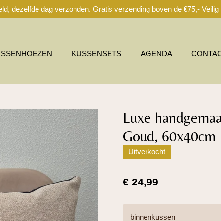
ld, dezelfde dag verzonden. Gratis verzending boven de €75,- Veilig o
USSENHOEZEN
KUSSENSETS
AGENDA
CONTA
Luxe handgemaa
Goud, 60x40cm
Uitverkocht
€ 24,99
binnenkussen