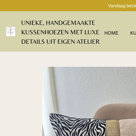
Vandaag beste
Ga
direct
naar
UNIEKE, HANDGEMAAKTE
de
KUSSENHOEZEN MET LUXE
hoofdinhoud
HOME
K
DETAILS UIT EIGEN ATELIER