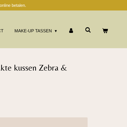
nline betalen.
CT
MAKE-UP TASSEN
kte kussen Zebra &