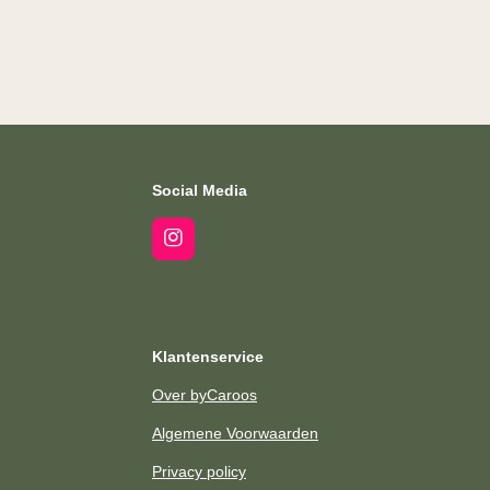
Social Media
I
n
s
t
a
g
Klantenservice
r
a
Over byCaroos
m
Algemene Voorwaarden
Privacy policy