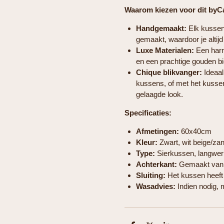
Waarom kiezen voor dit by
Handgemaakt:
Elk kussen 
gemaakt, waardoor je altijd 
Luxe Materialen:
Een har
en een prachtige gouden bie
Chique blikvanger:
Ideaal
kussens, of met het kussen
gelaagde look.
Specificaties:
Afmetingen:
60x40cm
Kleur:
Zwart, wit beige/za
Type:
Sierkussen, langwer
Achterkant:
Gemaakt van 
Sluiting:
Het kussen heeft
Wasadvies:
Indien nodig,