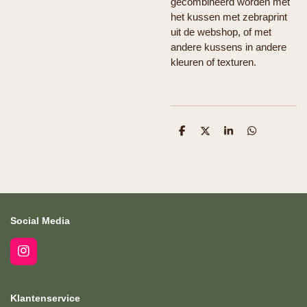
gecombineerd worden met
het kussen met zebraprint
uit de webshop, of met
andere kussens in andere
kleuren of texturen.
D
D
S
D
e
e
h
e
l
e
a
l
e
l
r
e
n
e
n
Social Media
I
n
s
t
Klantenservice
a