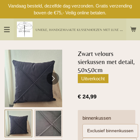
Vandaag besteld, dezelfde dag verzonden. Gratis verzending
Ga
boven de €75,- Veilig online betalen.
direct
naar
de
U
NIEKE, HANDGEMAAKTE KUSSENHOEZEN MET LUXE DETAILS UIT EIGEN ATELIER
hoofdinhoud
Zwart velours
sierkussen met detail,
50x50cm
Uitverkocht
€ 24,99
binnenkussen
Exclusief binnenkussen