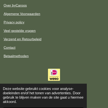
g
Over byCaroos
r
a
Algemene Voorwaarden
m
Privacy policy
Veel gestelde vragen
Verzend en Retourbeleid
Contact
Betaalmethoden
Deze website gebruikt cookies voor analyse-
doeleinden en/of het tonen van advertenties. Door
gebruik te blijven maken van de site gaat u hiermee
akkoord.
© 2023 - 2026 byCaroos